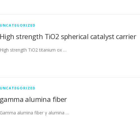
UNCATEGORIZED
High strength TiO2 spherical catalyst carrier
High strength TiO2 titanium ox …
UNCATEGORIZED
gamma alumina fiber
Gamma alumina fiber γ alumina …