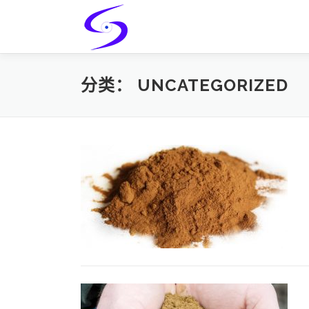
Skip
to
content
分类：
UNCATEGORIZED