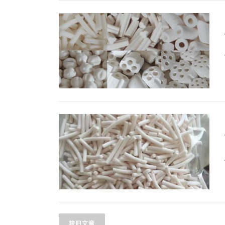
文
较旧文章