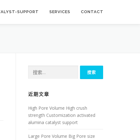
TALYST-SUPPORT
SERVICES
CONTACT
搜
索：
近期文章
High Pore Volume High crush
strength Customization activated
alumina catalyst support
Large Pore Volume Big Pore size