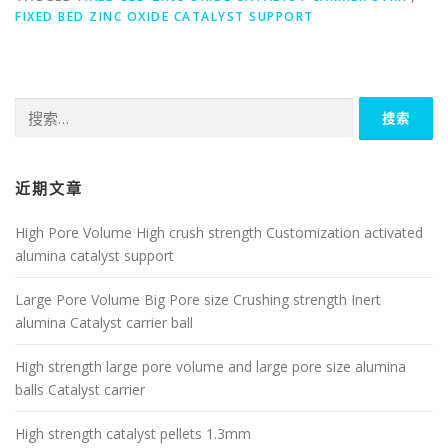
FIXED BED ZINC OXIDE CATALYST SUPPORT
搜
索：
近期文章
High Pore Volume High crush strength Customization activated
alumina catalyst support
Large Pore Volume Big Pore size Crushing strength Inert
alumina Catalyst carrier ball
High strength large pore volume and large pore size alumina
balls Catalyst carrier
High strength catalyst pellets 1.3mm