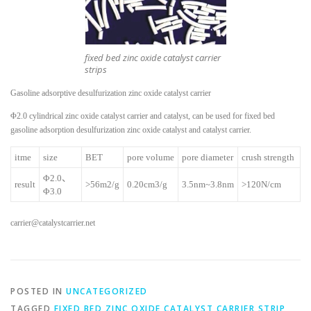
fixed bed zinc oxide catalyst carrier
strips
Gasoline adsorptive desulfurization zinc oxide catalyst carrier
Φ2.0 cylindrical zinc oxide catalyst carrier and catalyst, can be used for fixed bed
gasoline adsorption desulfurization zinc oxide catalyst and catalyst carrier.
itme
size
BET
pore volume
pore diameter
crush strength
Φ2.0、
result
>56m2/g
0.20cm3/g
3.5nm~3.8nm
>120N/cm
Φ3.0
carrier@catalystcarrier.net
POSTED IN
UNCATEGORIZED
TAGGED
FIXED BED ZINC OXIDE CATALYST CARRIER STRIP
,