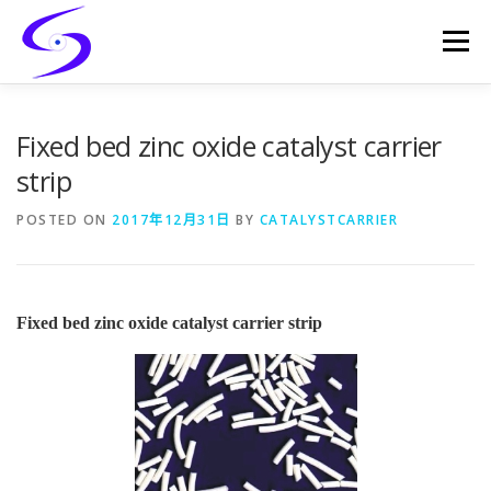
Skip
to
Menu
content
HOME
PRODUCTS
CATALYST-CARRIER
Fixed bed zinc oxide catalyst carrier
strip
CATALYST-SUPPORT
SERVICES
CONTACT
POSTED ON
2017年12月31日
BY
CATALYSTCARRIER
Fixed bed zinc oxide catalyst carrier strip