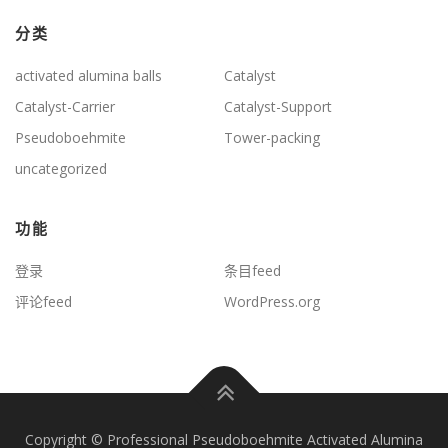
分类
activated alumina balls
Catalyst
Catalyst-Carrier
Catalyst-Support
Pseudoboehmite
Tower-packing
uncategorized
功能
登录
条目feed
评论feed
WordPress.org
Copyright © Professional Pseudoboehmite Activated Alumina