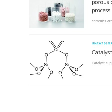
porous 
process
ceramics are
UNCATEGOR
Catalys
Catalyst su