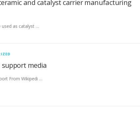
ceramic and catalyst carrier manufacturing
 used as catalyst …
IZED
t support media
pport From Wikipedi …