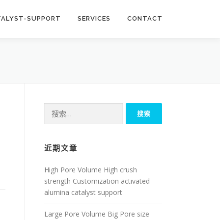
TALYST-SUPPORT
SERVICES
CONTACT
搜
索：
近期文章
High Pore Volume High crush
strength Customization activated
alumina catalyst support
Large Pore Volume Big Pore size