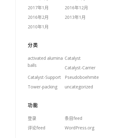
2017年1月
2016年12月
2016年2月
2013年1月
2010年1月
分类
activated alumina
Catalyst
balls
Catalyst-Carrier
Catalyst-Support
Pseudoboehmite
Tower-packing
uncategorized
功能
登录
条目feed
评论feed
WordPress.org