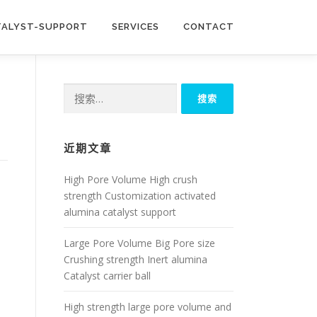
TALYST-SUPPORT
SERVICES
CONTACT
搜
索：
近期文章
High Pore Volume High crush
strength Customization activated
alumina catalyst support
Large Pore Volume Big Pore size
Crushing strength Inert alumina
Catalyst carrier ball
High strength large pore volume and