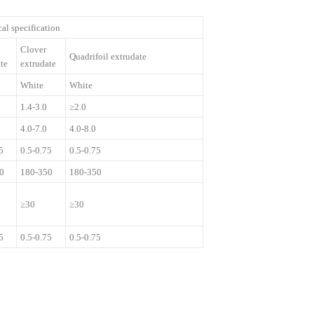
al specification
Clover
Quadrifoil extrudate
te
extrudate
White
White
1.4-3.0
≥2.0
4.0-7.0
4.0-8.0
5
0.5-0.75
0.5-0.75
0
180-350
180-350
≥30
≥30
5
0.5-0.75
0.5-0.75