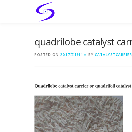
Skip
to
content
quadrilobe catalyst carr
POSTED ON
2017年1月1日
BY
CATALYSTCARRIER
Quadrilobe catalyst carrier or quadrifoil catalyst