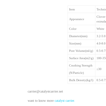
Item
Technic
Clover
Appearance
extruda
Color
White
Diameter(mm)
3.2-5.0
Size(mm)
4.0-8.0
Pore Volume(ml/g)
0.5-0.7
Surface Area(m2/g)
180-35
Crushing Strength
≥30
(N/Particle)
Bulk Density(kg/l)
0.5-0.7
carrier@catalystcarrier.net
want to know more
catalyst carrier.