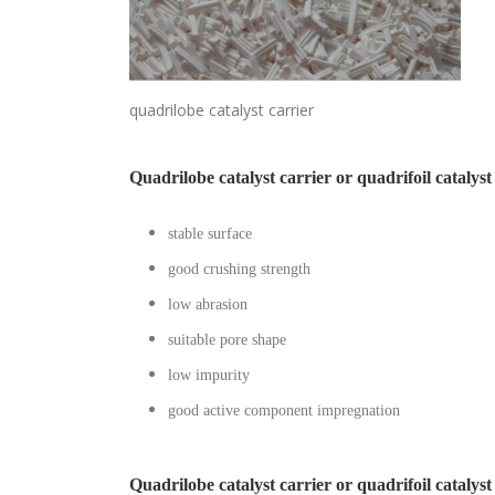
quadrilobe catalyst carrier
Quadrilobe catalyst carrier or quadrifoil catalys
stable surface
good crushing strength
low abrasion
suitable pore shape
low impurity
good active component impregnation
Quadrilobe catalyst carrier or quadrifoil catalyst 