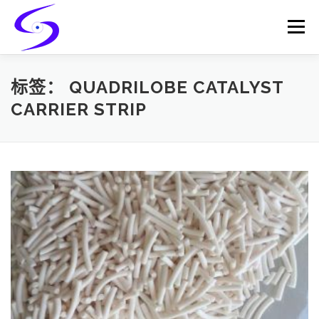
Skip
to
Menu
content
HOME
PRODUCTS
CATALYST-CARRIER
标签：
QUADRILOBE CATALYST
CARRIER STRIP
CATALYST-SUPPORT
SERVICES
CONTACT