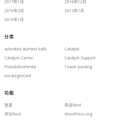
2017年1月
2016年12月
2016年2月
2013年1月
2010年1月
分类
activated alumina balls
Catalyst
Catalyst-Carrier
Catalyst-Support
Pseudoboehmite
Tower-packing
uncategorized
功能
登录
条目feed
评论feed
WordPress.org