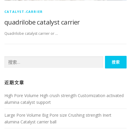
CATALYST-CARRIER
quadrilobe catalyst carrier
Quadrilobe catalyst carrier or …
搜
索：
近期文章
High Pore Volume High crush strength Customization activated
alumina catalyst support
Large Pore Volume Big Pore size Crushing strength Inert
alumina Catalyst carrier ball