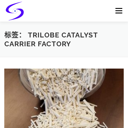
Skip
to
Menu
content
HOME
PRODUCTS
CATALYST-CARRIER
标签：
TRILOBE CATALYST
CARRIER FACTORY
CATALYST-SUPPORT
SERVICES
CONTACT