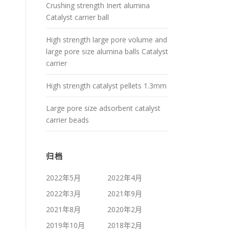
Crushing strength Inert alumina
Catalyst carrier ball
High strength large pore volume and
large pore size alumina balls Catalyst
carrier
High strength catalyst pellets 1.3mm
Large pore size adsorbent catalyst
carrier beads
归档
2022年5月
2022年4月
2022年3月
2021年9月
2021年8月
2020年2月
2019年10月
2018年2月