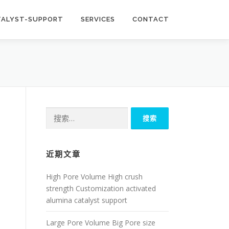
TALYST-SUPPORT
SERVICES
CONTACT
搜
索：
近期文章
High Pore Volume High crush
strength Customization activated
alumina catalyst support
Large Pore Volume Big Pore size