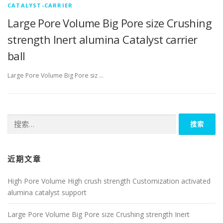
CATALYST-CARRIER
Large Pore Volume Big Pore size Crushing
strength Inert alumina Catalyst carrier
ball
Large Pore Volume Big Pore siz …
搜
索：
近期文章
High Pore Volume High crush strength Customization activated
alumina catalyst support
Large Pore Volume Big Pore size Crushing strength Inert