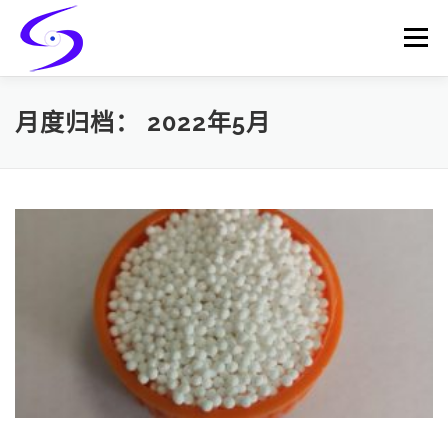
Skip
to
Menu
content
HOME
PRODUCTS
CATALYST-CARRIER
月度归档：
2022年5月
CATALYST-SUPPORT
SERVICES
CONTACT