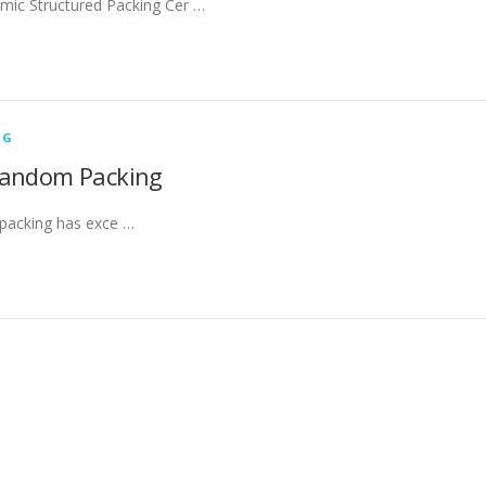
mic Structured Packing Cer …
NG
Random Packing
packing has exce …