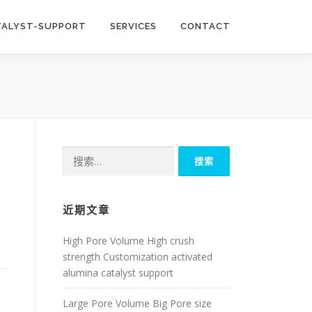
TALYST-SUPPORT
SERVICES
CONTACT
搜
索：
近期文章
High Pore Volume High crush
strength Customization activated
alumina catalyst support
Large Pore Volume Big Pore size