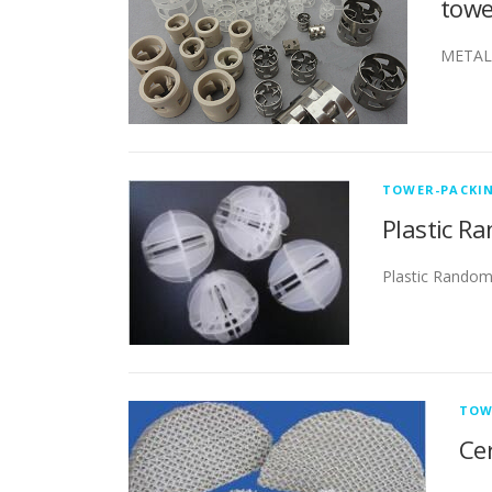
towe
METAL 
TOWER-PACKI
Plastic R
Plastic Rando
TOW
Ce