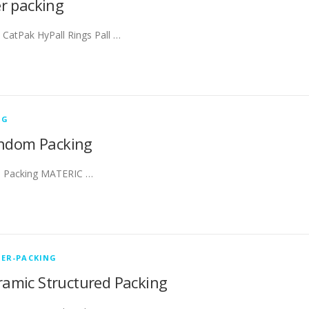
r packing
CatPak HyPall Rings Pall …
NG
andom Packing
m Packing MATERIC …
ER-PACKING
ramic Structured Packing