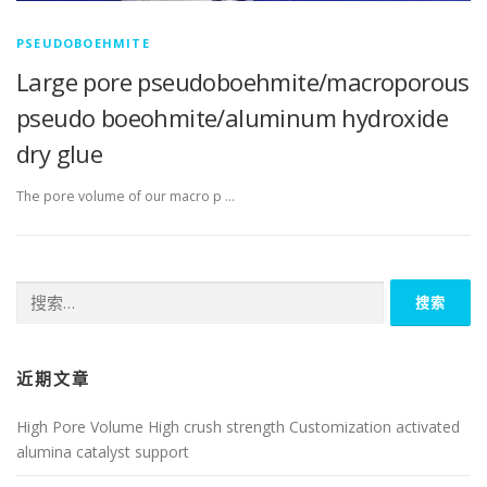
PSEUDOBOEHMITE
Large pore pseudoboehmite/macroporous
pseudo boeohmite/aluminum hydroxide
dry glue
The pore volume of our macro p …
搜
索：
近期文章
High Pore Volume High crush strength Customization activated
alumina catalyst support