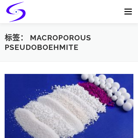
Skip
to
Menu
content
HOME
PRODUCTS
CATALYST-CARRIER
标签：
MACROPOROUS
PSEUDOBOEHMITE
CATALYST-SUPPORT
SERVICES
CONTACT