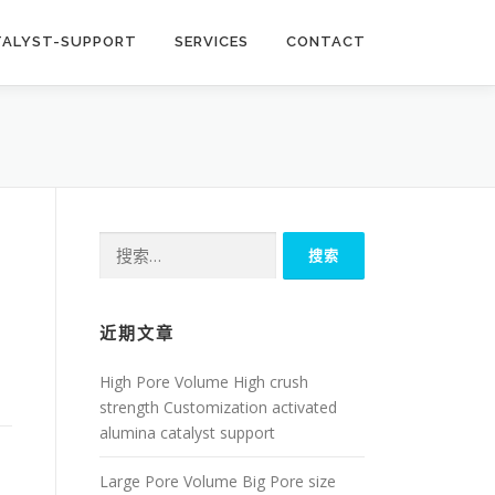
TALYST-SUPPORT
SERVICES
CONTACT
搜
索：
近期文章
High Pore Volume High crush
strength Customization activated
alumina catalyst support
Large Pore Volume Big Pore size