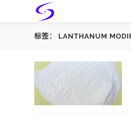
Skip
to
content
标签：
LANTHANUM MODIF