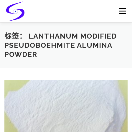
Skip
to
Menu
content
HOME
PRODUCTS
CATALYST-CARRIER
标签：
LANTHANUM MODIFIED
PSEUDOBOEHMITE ALUMINA
POWDER
CATALYST-SUPPORT
SERVICES
CONTACT