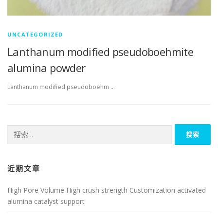
UNCATEGORIZED
Lanthanum modified pseudoboehmite
alumina powder
Lanthanum modified pseudoboehm …
搜
索：
近期文章
High Pore Volume High crush strength Customization activated
alumina catalyst support