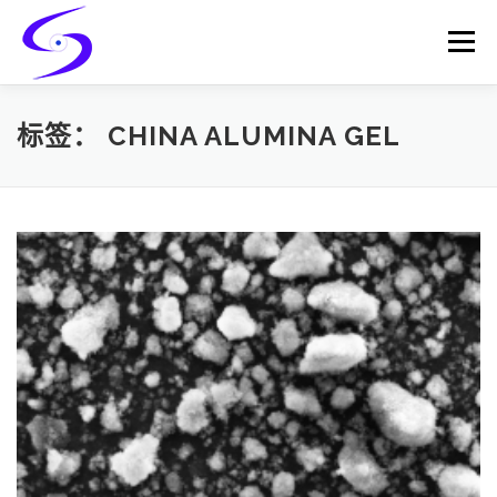
Skip
to
Menu
content
HOME
PRODUCTS
CATALYST-CARRIER
标签：
CHINA ALUMINA GEL
CATALYST-SUPPORT
SERVICES
CONTACT