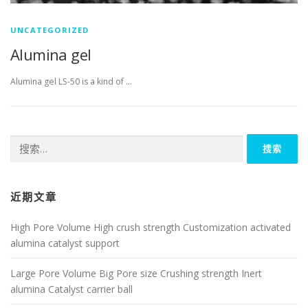
UNCATEGORIZED
Alumina gel
Alumina gel LS-50 is a kind of …
搜
索：
近期文章
High Pore Volume High crush strength Customization activated
alumina catalyst support
Large Pore Volume Big Pore size Crushing strength Inert
alumina Catalyst carrier ball