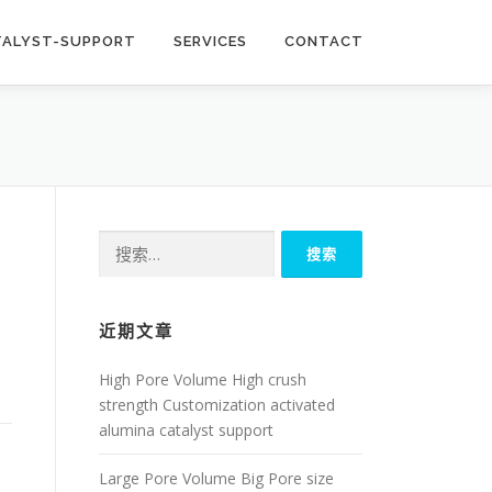
TALYST-SUPPORT
SERVICES
CONTACT
搜
索：
近期文章
High Pore Volume High crush
strength Customization activated
alumina catalyst support
Large Pore Volume Big Pore size