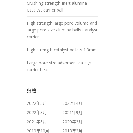
Crushing strength Inert alumina
Catalyst carrier ball
High strength large pore volume and
large pore size alumina balls Catalyst
carrier
High strength catalyst pellets 1.3mm
Large pore size adsorbent catalyst
carrier beads
归档
2022年5月
2022年4月
2022年3月
2021年9月
2021年8月
2020年2月
2019年10月
2018年2月