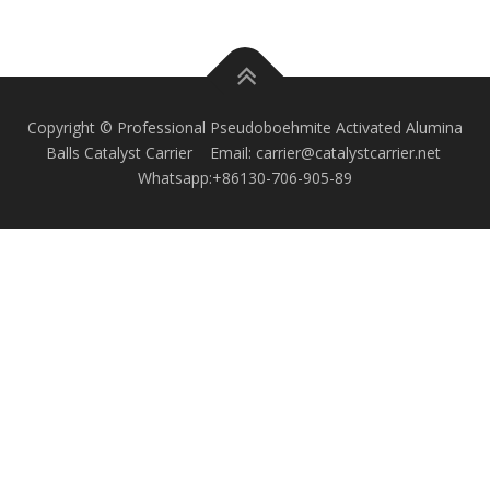
Copyright © Professional Pseudoboehmite Activated Alumina
Balls Catalyst Carrier Email: carrier@catalystcarrier.net
Whatsapp:+86130-706-905-89