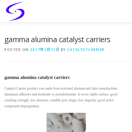
Skip
to
content
HOME
PRODUCTS
CATALYST-CARRIER
CATAL
gamma alumina catalyst carriers
POSTED ON
2017年1月12日
BY
CATALYSTCARRIER
CONTACT
gamma alumina catalyst carriers
Catalyst Carrier product was made from activated alumina and false monohydrate
aluminum adhesive and boehmite or pseudoboemite. It owns stable surface, good
crushing strength, low abrasion, suitable pore shape, low impurity, good active
component impregnation.