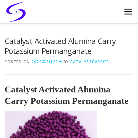
Skip
to
Menu
content
HOME
PRODUCTS
CATALYST-CARRIER
Catalyst Activated Alumina Carry
Potassium Permanganate
CATALYST-SUPPORT
SERVICES
CONTACT
POSTED ON
2020年2月29日
BY
CATALYSTCARRIER
Catalyst Activated Alumina
Carry Potassium Permanganate