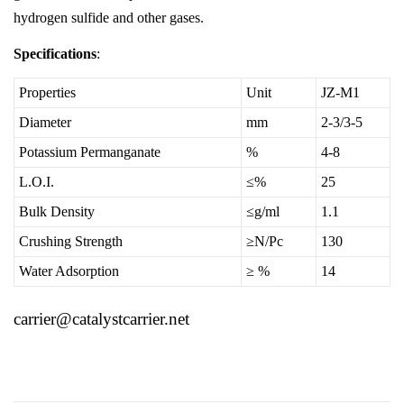
hydrogen sulfide and other gases.
Specifications
:
Properties
Unit
JZ-M1
Diameter
mm
2-3/3-5
Potassium Permanganate
%
4-8
L.O.I.
≤%
25
Bulk Density
≤g/ml
1.1
Crushing Strength
≥N/Pc
130
Water Adsorption
≥ %
14
carrier@catalystcarrier.net