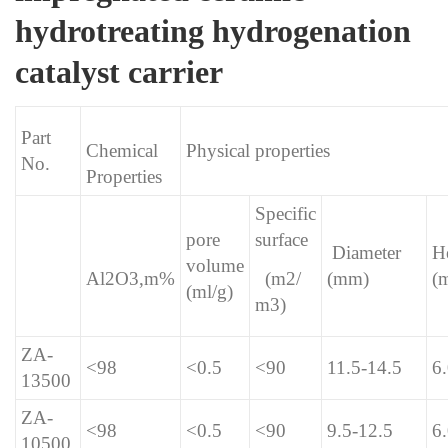
hydrotreating hydrogenation
catalyst carrier
Part
Chemical
Physical properties
No.
Properties
Specific
pore
surface
Diameter
H
volume
Al2O3,m%
(mm)
(
(m2/
(ml/g)
m3)
ZA-
<98
<0.5
<90
11.5-14.5
6.
13500
ZA-
<98
<0.5
<90
9.5-12.5
6.
10500