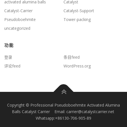
activated alumina balls
Catalyst
Catalyst-Carrier
Catalyst-Support
Pseudoboehmite
Tower-packing
uncategorized
功能
登录
条目feed
评论feed
WordPress.org
Copyright © Professional Pseudoboehmite Activated Alumina
Balls Catalyst Carrier Email: carrier@catalystcarrier.net
Whatsapp:+86130-706-905-89