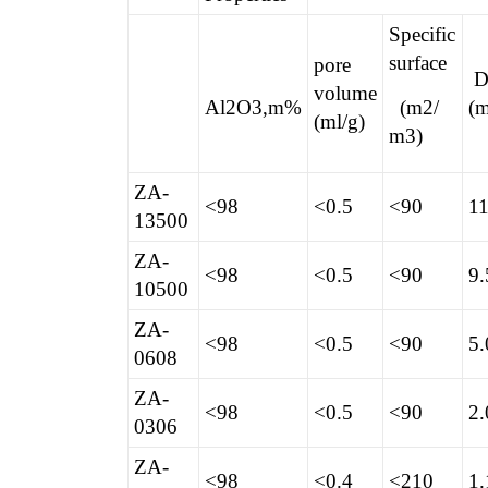
Specific
surface
pore
D
volume
Al2O3,m%
(m2/
(
(ml/g)
m3)
ZA-
<98
<0.5
<90
11
13500
ZA-
<98
<0.5
<90
9.
10500
ZA-
<98
<0.5
<90
5.
0608
ZA-
<98
<0.5
<90
2.
0306
ZA-
<98
<0.4
<210
1.