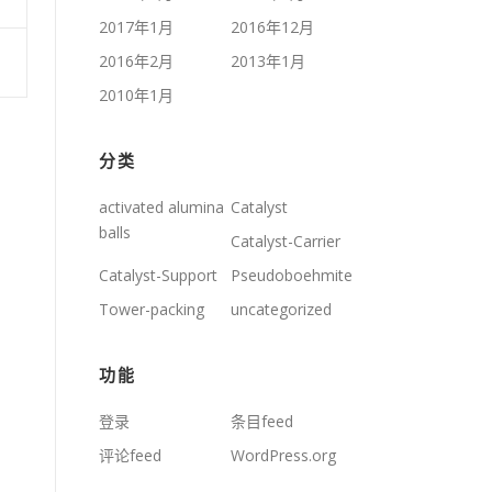
2017年1月
2016年12月
2016年2月
2013年1月
2010年1月
分类
activated alumina
Catalyst
balls
Catalyst-Carrier
Catalyst-Support
Pseudoboehmite
Tower-packing
uncategorized
功能
登录
条目feed
评论feed
WordPress.org