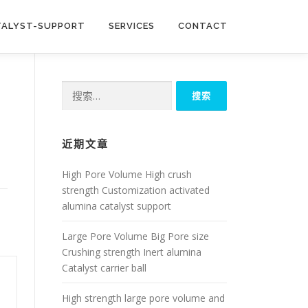
TALYST-SUPPORT
SERVICES
CONTACT
搜
索：
近期文章
High Pore Volume High crush
strength Customization activated
alumina catalyst support
Large Pore Volume Big Pore size
Crushing strength Inert alumina
Catalyst carrier ball
High strength large pore volume and