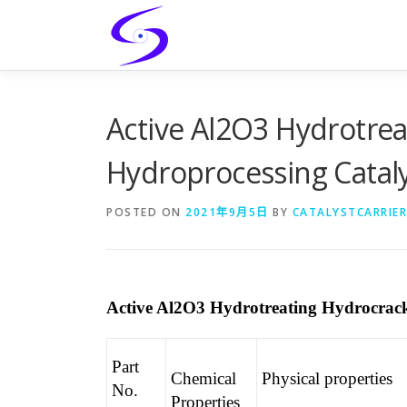
Skip
to
content
Active Al2O3 Hydrotrea
Hydroprocessing Cataly
POSTED ON
2021年9月5日
BY
CATALYSTCARRIER
Active Al2O3 Hydrotreating Hydrocrack
Part
Chemical
Physical properties
No.
Properties