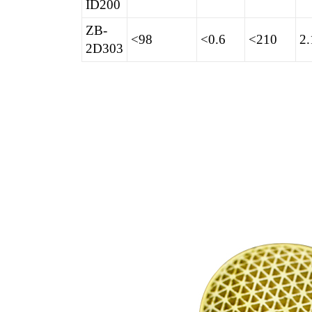
ID200
ZB-
<98
<0.6
<210
2.
2D303