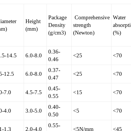
Package
Comprehensive
Water
iameter
Height
Density
strength
absorpt
mm)
(mm)
(g/cm3)
(Newton)
(%)
0.36-
.5-14.5
6.0-8.0
<25
<70
0.46
0.37-
5-12.5
6.0-8.0
<25
<70
0.47
0.45-
0-7.0
4.5-7.5
<15
<70
0.55
0.40-
0-4.0
3.0-5.0
<5
<70
0.50
0.55-
1-1.3
2.0-4.0
<5N/mm
<45