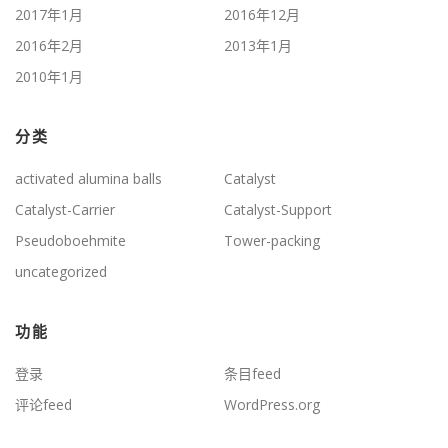
2017年1月
2016年12月
2016年2月
2013年1月
2010年1月
分类
activated alumina balls
Catalyst
Catalyst-Carrier
Catalyst-Support
Pseudoboehmite
Tower-packing
uncategorized
功能
登录
条目feed
评论feed
WordPress.org