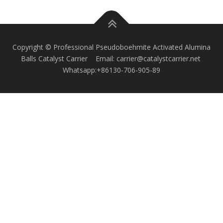
Copyright © Professional Pseudoboehmite Activated Alumina
Balls Catalyst Carrier Email: carrier@catalystcarrier.net
Whatsapp:+86130-706-905-89