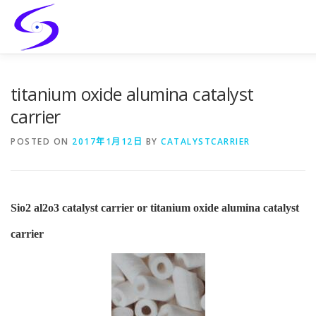
Skip
to
content
HOME
PRODUCTS
CATALYST-CARRIER
CATAL
titanium oxide alumina catalyst
carrier
CONTACT
POSTED ON
2017年1月12日
BY
CATALYSTCARRIER
Sio2 al2o3 catalyst carrier or titanium oxide alumina catalyst
carrier