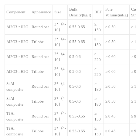
Bulk
Pore
Cr
Compenent
Appearance
Size
BET
Density(kg/l)
Volume(ml/g)
St
3*（4-
≥
Al2O3·nH2O
Round bar
0.55-0.65
≥ 0.50
≥ 
10）
150
3*（4-
≥
Al2O3·nH2O
Trilobe
0.55-0.65
≥ 0.50
≥ 
10）
150
3*（4-
≥
Al2O3·nH2O
Round bar
0.5-0.6
≥ 0.60
≥ 
10）
220
3*（4-
≥
Al2O3·nH2O
Trilobe
0.5-0.6
≥ 0.60
≥ 
10）
220
Si Al
3*（4-
≥
Round bar
0.5-0.6
≥ 0.50
≥ 
composite
10）
180
Si Al
3*（4-
≥
Trilobe
0.5-0.6
≥ 0.50
≥ 
composite
10）
180
Ti Al
3*（4-
≥
Round bar
0.55-0.65
≥ 0.45
≥ 
composite
10）
150
Ti Al
3*（4-
≥
Trilobe
0.55-0.65
≥ 0.45
≥ 
composite
10）
150