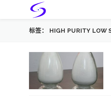
Skip
to
content
标签：
HIGH PURITY LOW