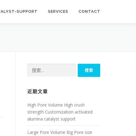
TALYST-SUPPORT
SERVICES
CONTACT
搜
索：
近期文章
High Pore Volume High crush
strength Customization activated
alumina catalyst support
Large Pore Volume Big Pore size