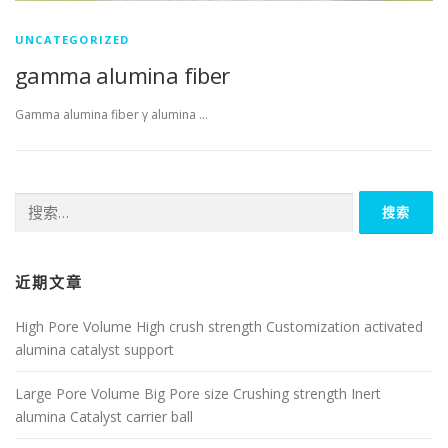
UNCATEGORIZED
gamma alumina fiber
Gamma alumina fiber γ alumina …
搜
索：
近期文章
High Pore Volume High crush strength Customization activated
alumina catalyst support
Large Pore Volume Big Pore size Crushing strength Inert
alumina Catalyst carrier ball