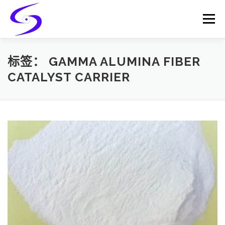
Skip
to
Menu
content
HOME
PRODUCTS
CATALYST-CARRIER
标签：
GAMMA ALUMINA FIBER
CATALYST CARRIER
CATALYST-SUPPORT
SERVICES
CONTACT