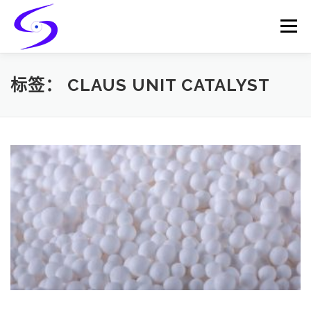
Skip
to
Menu
content
HOME
PRODUCTS
CATALYST-CARRIER
标签：
CLAUS UNIT CATALYST
CATALYST-SUPPORT
SERVICES
CONTACT