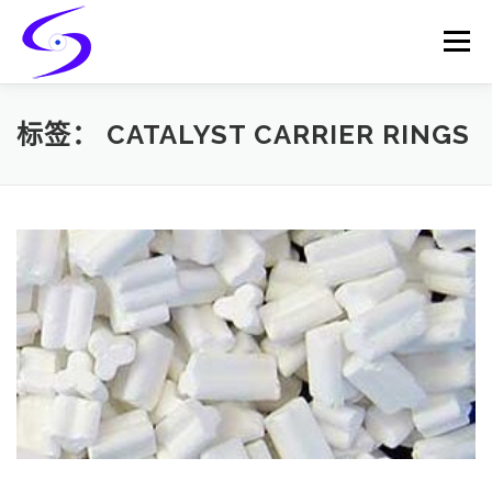
Skip
to
Menu
content
HOME
PRODUCTS
CATALYST-CARRIER
标签：
CATALYST CARRIER RINGS
CATALYST-SUPPORT
SERVICES
CONTACT