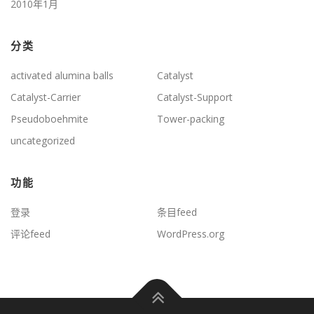
2010年1月
分类
activated alumina balls
Catalyst
Catalyst-Carrier
Catalyst-Support
Pseudoboehmite
Tower-packing
uncategorized
功能
登录
条目feed
评论feed
WordPress.org