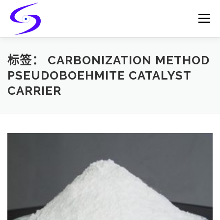
Skip
to
Menu
content
HOME
PRODUCTS
CATALYST-CARRIER
标签：
CARBONIZATION METHOD
PSEUDOBOEHMITE CATALYST
CARRIER
CATALYST-SUPPORT
SERVICES
CONTACT