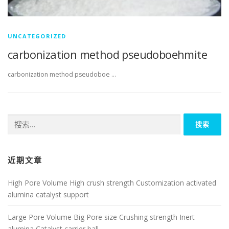
UNCATEGORIZED
carbonization method pseudoboehmite
carbonization method pseudoboe …
搜
索：
近期文章
High Pore Volume High crush strength Customization activated
alumina catalyst support
Large Pore Volume Big Pore size Crushing strength Inert
alumina Catalyst carrier ball