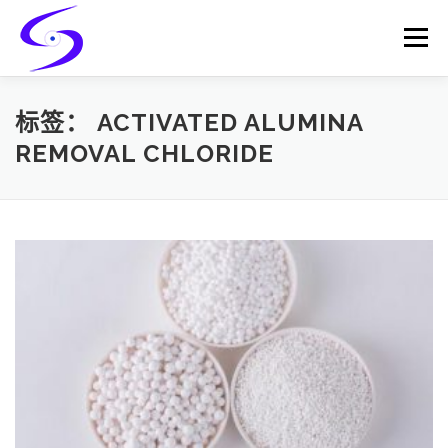
Skip
to
Menu
content
HOME
PRODUCTS
CATALYST-CARRIER
标签：
ACTIVATED ALUMINA
REMOVAL CHLORIDE
CATALYST-SUPPORT
SERVICES
CONTACT