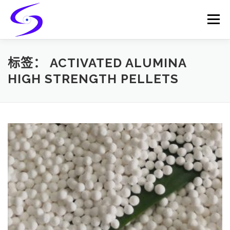
Skip
to
Menu
content
HOME
PRODUCTS
CATALYST-CARRIER
标签：
ACTIVATED ALUMINA
HIGH STRENGTH PELLETS
CATALYST-SUPPORT
SERVICES
CONTACT