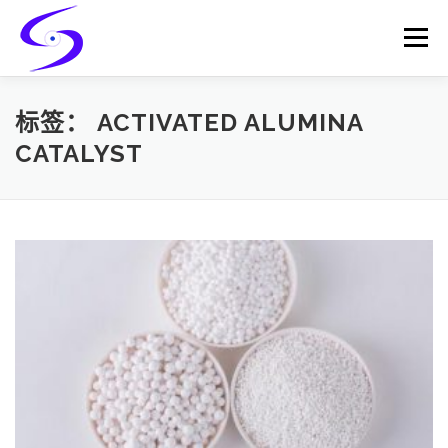
Skip
to
Menu
content
HOME
PRODUCTS
CATALYST-CARRIER
标签：
ACTIVATED ALUMINA
CATALYST
CATALYST-SUPPORT
SERVICES
CONTACT