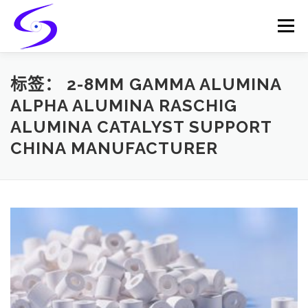
Skip
to
Menu
content
HOME
PRODUCTS
CATALYST-CARRIER
标签：
2-8MM GAMMA ALUMINA
ALPHA ALUMINA RASCHIG
ALUMINA CATALYST SUPPORT
CATALYST-SUPPORT
SERVICES
CONTACT
CHINA MANUFACTURER