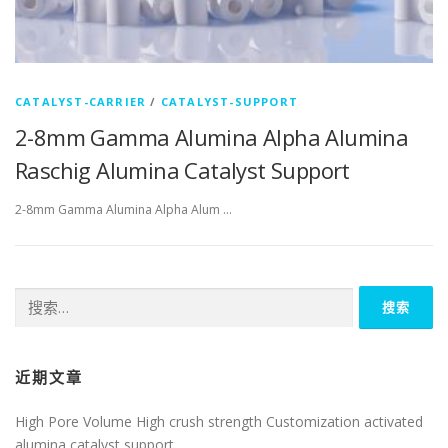
CATALYST-CARRIER
/
CATALYST-SUPPORT
2-8mm Gamma Alumina Alpha Alumina
Raschig Alumina Catalyst Support
2-8mm Gamma Alumina Alpha Alum …
搜
索：
近期文章
High Pore Volume High crush strength Customization activated
alumina catalyst support