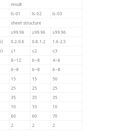
result
ls-01
ls-02
ls-03
sheet structure
≥99.96
≥99.96
≥99.96
m）
0.2-0.6
0.8-1.2
1.6-2.5
m）
≤1
≤2
≤3
8~12
6~8
4~6
6~8
6~8
6~8
15
15
50
25
25
25
35
35
35
10
10
10
60
60
70
2
2
2