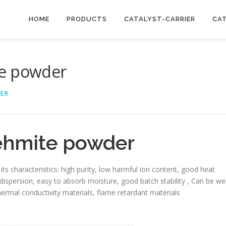
HOME
PRODUCTS
CATALYST-CARRIER
CA
te powder
IER
ehmite powder
its characteristics: high purity, low harmful ion content, good heat
 dispersion, easy to absorb moisture, good batch stability , Can be wel
hermal conductivity materials, flame retardant materials