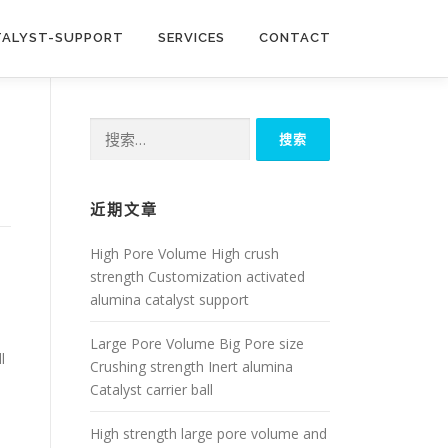
TALYST-SUPPORT
SERVICES
CONTACT
搜
索：
近期文章
High Pore Volume High crush
strength Customization activated
alumina catalyst support
Large Pore Volume Big Pore size
l
Crushing strength Inert alumina
Catalyst carrier ball
High strength large pore volume and