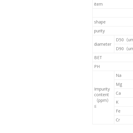
item
shape
purity
D50（u
diameter
D90（u
BET
PH
Na
Mg
Impurity
Ca
content
（ppm）
K
≤
Fe
Cr