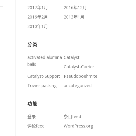
2017年1月
2016年12月
2016年2月
2013年1月
2010年1月
分类
activated alumina
Catalyst
balls
Catalyst-Carrier
Catalyst-Support
Pseudoboehmite
Tower-packing
uncategorized
功能
登录
条目feed
评论feed
WordPress.org