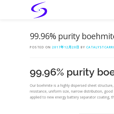
Skip
to
content
99.96% purity boehmi
POSTED ON
2017年12月20日
BY
CATALYSTCARR
99.96% purity bo
Our boehmite is a highly dispersed sheet structure, 
resistance, uniform size, narrow distribution, good
applied to new energy battery separator coating, t