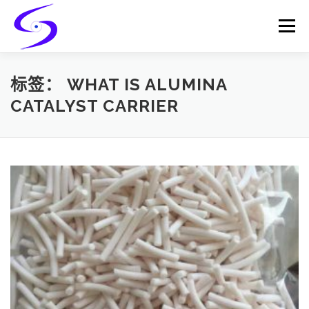
Skip
to
Menu
content
HOME
PRODUCTS
CATALYST-CARRIER
标签：
WHAT IS ALUMINA
CATALYST CARRIER
CATALYST-SUPPORT
SERVICES
CONTACT