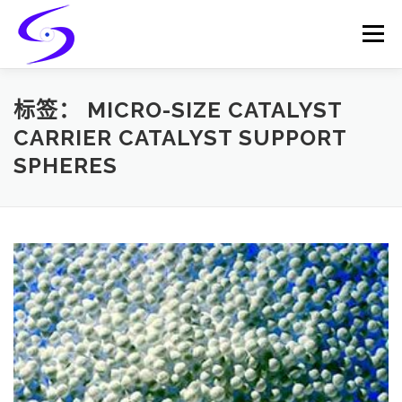
Skip
to
Menu
content
HOME
PRODUCTS
CATALYST-CARRIER
标签：
MICRO-SIZE CATALYST
CARRIER CATALYST SUPPORT
SPHERES
CATALYST-SUPPORT
SERVICES
CONTACT