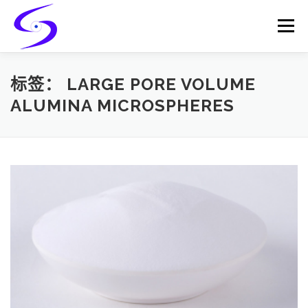
Skip
to
Menu
content
HOME
PRODUCTS
CATALYST-CARRIER
标签：
LARGE PORE VOLUME
ALUMINA MICROSPHERES
CATALYST-SUPPORT
SERVICES
CONTACT