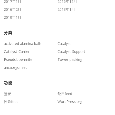
2017年1月
2016年12月
2016年2月
2013年1月
2010年1月
分类
activated alumina balls
Catalyst
Catalyst-Carrier
Catalyst-Support
Pseudoboehmite
Tower-packing
uncategorized
功能
登录
条目feed
评论feed
WordPress.org