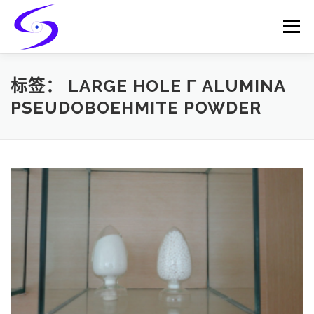
Skip
to
Menu
content
HOME
PRODUCTS
CATALYST-CARRIER
标签：
LARGE HOLE Γ ALUMINA
PSEUDOBOEHMITE POWDER
CATALYST-SUPPORT
SERVICES
CONTACT