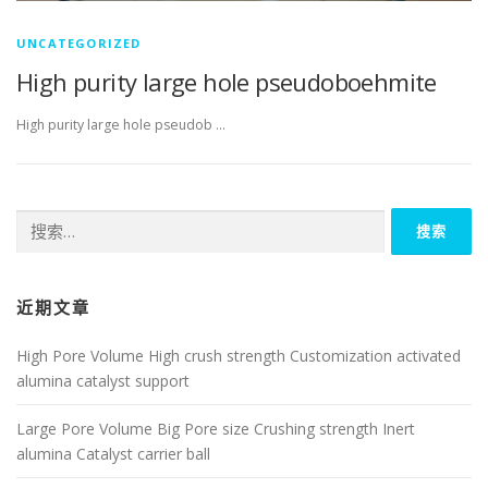
UNCATEGORIZED
High purity large hole pseudoboehmite
High purity large hole pseudob …
搜
索：
近期文章
High Pore Volume High crush strength Customization activated
alumina catalyst support
Large Pore Volume Big Pore size Crushing strength Inert
alumina Catalyst carrier ball