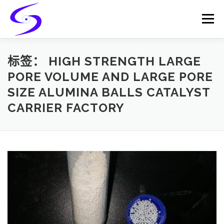
Skip
to
Menu
content
HOME
PRODUCTS
CATALYST-CARRIER
标签：
HIGH STRENGTH LARGE
PORE VOLUME AND LARGE PORE
SIZE ALUMINA BALLS CATALYST
CATALYST-SUPPORT
SERVICES
CONTACT
CARRIER FACTORY