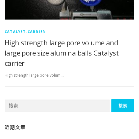
CATALYST-CARRIER
High strength large pore volume and
large pore size alumina balls Catalyst
carrier
High strength large pore volum …
搜
索：
近期文章