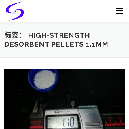
Skip
to
Menu
content
HOME
PRODUCTS
CATALYST-CARRIER
标签：
HIGH-STRENGTH
DESORBENT PELLETS 1.1MM
CATALYST-SUPPORT
SERVICES
CONTACT