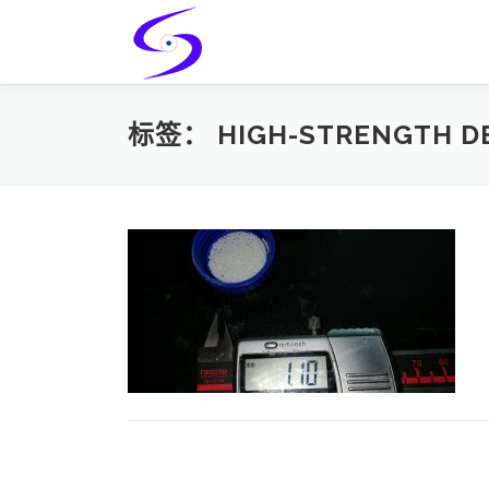
Skip
to
content
标签：
HIGH-STRENGTH D