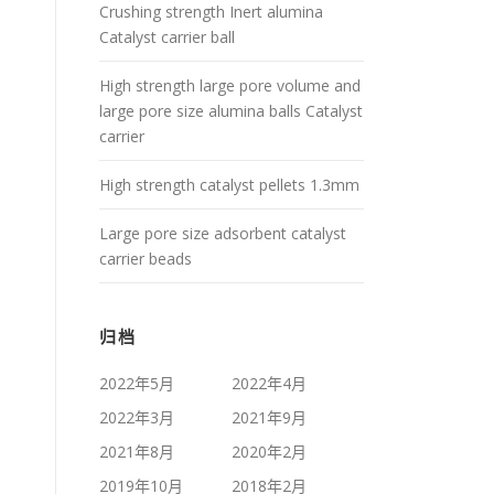
Crushing strength Inert alumina
Catalyst carrier ball
High strength large pore volume and
large pore size alumina balls Catalyst
carrier
High strength catalyst pellets 1.3mm
Large pore size adsorbent catalyst
carrier beads
归档
2022年5月
2022年4月
2022年3月
2021年9月
2021年8月
2020年2月
2019年10月
2018年2月