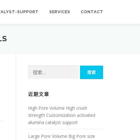
TALYST-SUPPORT
SERVICES
CONTACT
LS
搜
索：
近期文章
High Pore Volume High crush
strength Customization activated
alumina catalyst support
Large Pore Volume Big Pore size