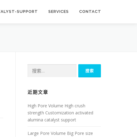
TALYST-SUPPORT
SERVICES
CONTACT
搜
索：
近期文章
High Pore Volume High crush
strength Customization activated
alumina catalyst support
Large Pore Volume Big Pore size