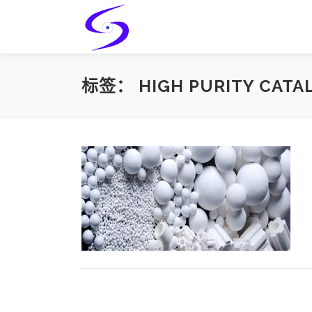
Skip
to
content
标签：
HIGH PURITY CATA