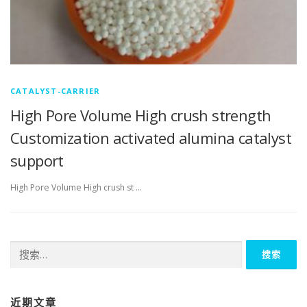
CATALYST-CARRIER
High Pore Volume High crush strength
Customization activated alumina catalyst
support
High Pore Volume High crush st …
搜
索：
近期文章