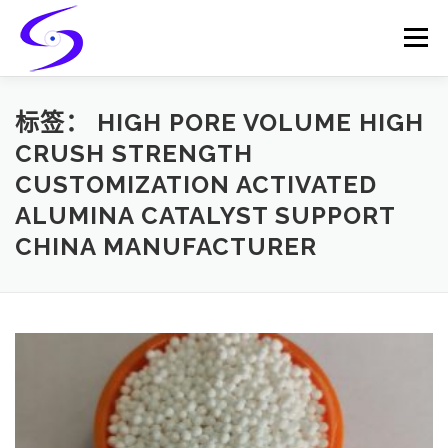
Skip
to
Menu
content
HOME
PRODUCTS
CATALYST-CARRIER
标签：
HIGH PORE VOLUME HIGH
CRUSH STRENGTH
CUSTOMIZATION ACTIVATED
CATALYST-SUPPORT
SERVICES
CONTACT
ALUMINA CATALYST SUPPORT
CHINA MANUFACTURER