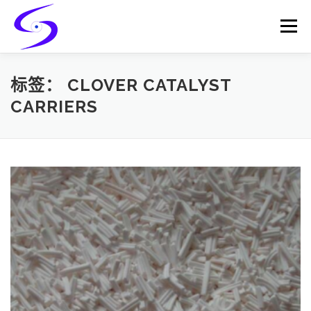
Skip
to
Menu
content
HOME
PRODUCTS
CATALYST-CARRIER
标签：
CLOVER CATALYST
CARRIERS
CATALYST-SUPPORT
SERVICES
CONTACT