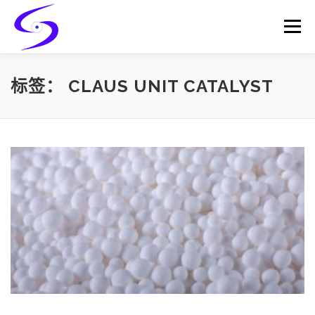
Skip
to
Menu
content
HOME
PRODUCTS
CATALYST-CARRIER
标签：
CLAUS UNIT CATALYST
CATALYST-SUPPORT
SERVICES
CONTACT