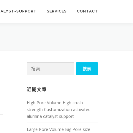
TALYST-SUPPORT
SERVICES
CONTACT
搜
索：
近期文章
High Pore Volume High crush
strength Customization activated
alumina catalyst support
Large Pore Volume Big Pore size