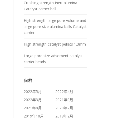
Crushing strength Inert alumina
Catalyst carrier ball
High strength large pore volume and
large pore size alumina balls Catalyst
carrier
High strength catalyst pellets 1.3mm
Large pore size adsorbent catalyst
carrier beads
归档
2022年5月
2022年4月
2022年3月
2021年9月
2021年8月
2020年2月
2019年10月
2018年2月