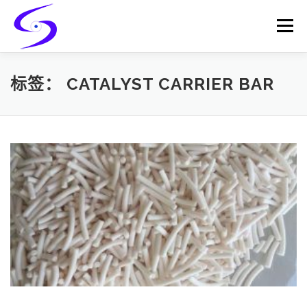
Skip
to
Menu
content
HOME
PRODUCTS
CATALYST-CARRIER
标签：
CATALYST CARRIER BAR
CATALYST-SUPPORT
SERVICES
CONTACT