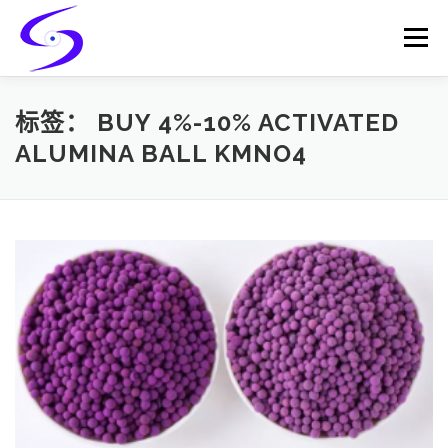
Skip
to
Menu
content
HOME
PRODUCTS
CATALYST-CARRIER
标签：
BUY 4%-10% ACTIVATED
ALUMINA BALL KMNO4
CATALYST-SUPPORT
SERVICES
CONTACT