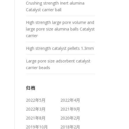
Crushing strength Inert alumina
Catalyst carrier ball
High strength large pore volume and
large pore size alumina balls Catalyst
carrier
High strength catalyst pellets 1.3mm
Large pore size adsorbent catalyst
carrier beads
归档
2022年5月
2022年4月
2022年3月
2021年9月
2021年8月
2020年2月
2019年10月
2018年2月