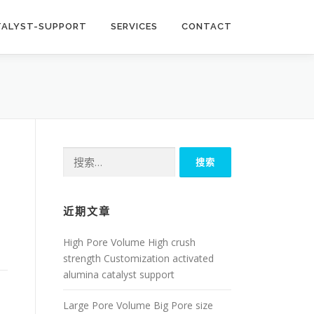
TALYST-SUPPORT
SERVICES
CONTACT
搜
索：
近期文章
High Pore Volume High crush
strength Customization activated
alumina catalyst support
Large Pore Volume Big Pore size