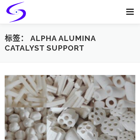
Skip
to
Menu
content
HOME
PRODUCTS
CATALYST-CARRIER
标签：
ALPHA ALUMINA
CATALYST SUPPORT
CATALYST-SUPPORT
SERVICES
CONTACT