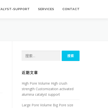
TALYST-SUPPORT
SERVICES
CONTACT
搜
索：
近期文章
High Pore Volume High crush
strength Customization activated
alumina catalyst support
Large Pore Volume Big Pore size