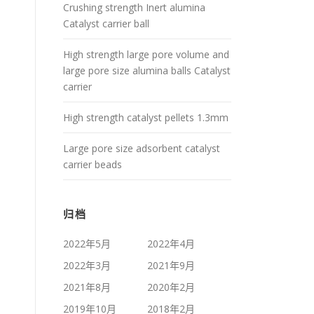
Crushing strength Inert alumina
Catalyst carrier ball
High strength large pore volume and
large pore size alumina balls Catalyst
carrier
High strength catalyst pellets 1.3mm
Large pore size adsorbent catalyst
carrier beads
归档
2022年5月
2022年4月
2022年3月
2021年9月
2021年8月
2020年2月
2019年10月
2018年2月