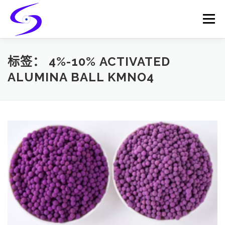
Skip
to
Menu
content
HOME
PRODUCTS
CATALYST-CARRIER
标签：
4%-10% ACTIVATED
ALUMINA BALL KMNO4
CATALYST-SUPPORT
SERVICES
CONTACT