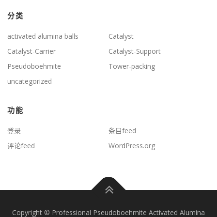
分类
activated alumina balls
Catalyst
Catalyst-Carrier
Catalyst-Support
Pseudoboehmite
Tower-packing
uncategorized
功能
登录
条目feed
评论feed
WordPress.org
Copyright © Professional Pseudoboehmite Activated Alumina