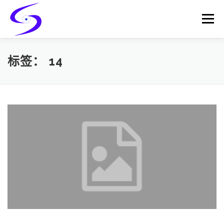
Skip
to
Menu
content
HOME
PRODUCTS
CATALYST-CARRIER
标签：
14
CATALYST-SUPPORT
SERVICES
CONTACT