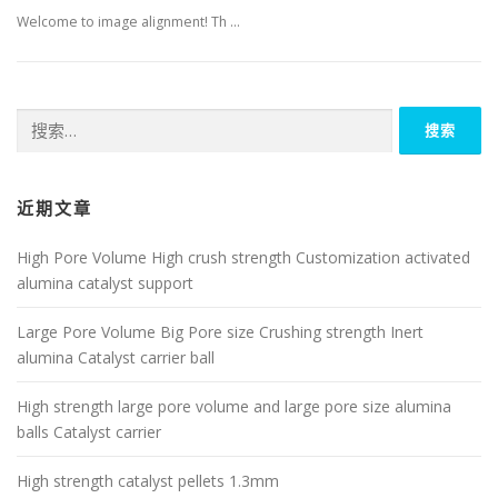
Welcome to image alignment! Th …
搜
索：
近期文章
High Pore Volume High crush strength Customization activated
alumina catalyst support
Large Pore Volume Big Pore size Crushing strength Inert
alumina Catalyst carrier ball
High strength large pore volume and large pore size alumina
balls Catalyst carrier
High strength catalyst pellets 1.3mm