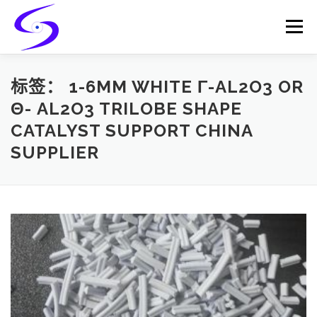
Skip
to
Menu
content
HOME
PRODUCTS
CATALYST-CARRIER
标签：
1-6MM WHITE Γ-AL2O3 OR
Θ- AL2O3 TRILOBE SHAPE
CATALYST SUPPORT CHINA
CATALYST-SUPPORT
SERVICES
CONTACT
SUPPLIER