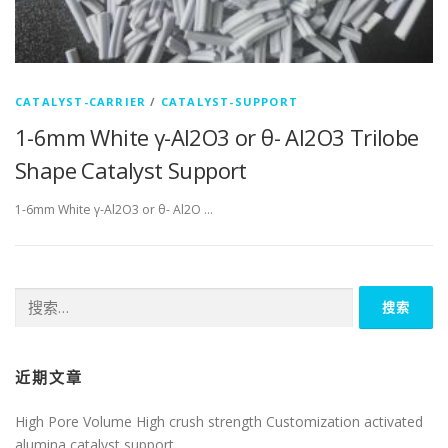
CATALYST-CARRIER
/
CATALYST-SUPPORT
1-6mm White γ-Al2O3 or θ- Al2O3 Trilobe
Shape Catalyst Support
1-6mm White γ-Al2O3 or θ- Al2O …
搜
索：
近期文章
High Pore Volume High crush strength Customization activated
alumina catalyst support