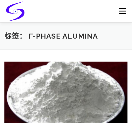
Skip
to
Menu
content
HOME
PRODUCTS
CATALYST-CARRIER
标签：
Γ-PHASE ALUMINA
CATALYST-SUPPORT
SERVICES
CONTACT